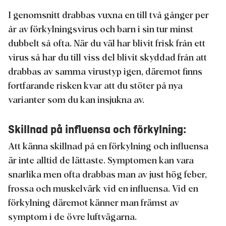
I genomsnitt drabbas vuxna en till två gånger per
år av förkylningsvirus och barn i sin tur minst
dubbelt så ofta. När du väl har blivit frisk från ett
virus så har du till viss del blivit skyddad från att
drabbas av samma virustyp igen, däremot finns
fortfarande risken kvar att du stöter på nya
varianter som du kan insjukna av.
Skillnad på influensa och förkylning:
Att känna skillnad på en förkylning och influensa
är inte alltid de lättaste. Symptomen kan vara
snarlika men ofta drabbas man av just hög feber,
frossa och muskelvärk vid en influensa. Vid en
förkylning däremot känner man främst av
symptom i de övre luftvägarna.