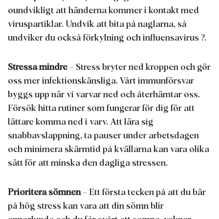
genom att klicka på ”Ändra” nedan.
oundvikligt att händerna kommer i kontakt med
viruspartiklar. Undvik att bita på naglarna, så
Om du klickar på ”Ändra” kan du hitta mer information om behandlingen
av dina uppgifter/användningen av cookies och tillåta dem för ett eller flera
undviker du också förkylning och influensavirus ?.
av de syften som nämns ovan. Genom att klicka på ”Godkänn alla”
godkänner du användningen av cookies samt behandlingen av dina
personuppgifter för alla ovan angivna ändamål. Om du klickar på ”Avvisa”
används endast cookies som är tekniskt nödvändiga för att tillhandahålla
Stressa mindre
– Stress bryter ned kroppen och gör
denna webbplats.
oss mer infektionskänsliga. Vårt immunförsvar
byggs upp när vi varvar ned och återhämtar oss.
Försök hitta rutiner som fungerar för dig för att
lättare komma ned i varv. Att lära sig
snabbavslappning, ta pauser under arbetsdagen
och minimera skärmtid på kvällarna kan vara olika
sätt för att minska den dagliga stressen.
Prioritera sömnen
– Ett första tecken på att du bär
på hög stress kan vara att din sömn blir