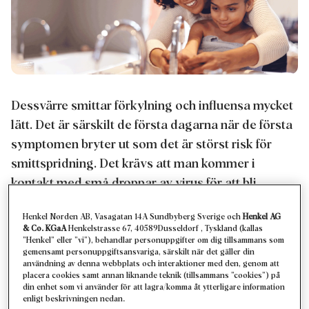
Dessvärre smittar förkylning och influensa mycket
lätt. Det är särskilt de första dagarna när de första
symptomen bryter ut som det är störst risk för
smittspridning. Det krävs att man kommer i
kontakt med små droppar av virus för att bli
smittad, antingen att man andas in dessa eller att
Henkel Norden AB, Vasagatan 14A Sundbyberg Sverige och
Henkel AG
de hamnar i munnen. Förkylningsvirus kan
& Co. KGaA
Henkelstrasse 67, 40589Dusseldorf , Tyskland (kallas
överleva förvånansvärt länge, ända upp till 7
”Henkel” eller ”vi”), behandlar personuppgifter om dig tillsammans som
gemensamt personuppgiftsansvariga, särskilt när det gäller din
timmar, och influensavirus i upp till 48 timmar.
användning av denna webbplats och interaktioner med den, genom att
placera cookies samt annan liknande teknik (tillsammans ”cookies”) på
din enhet som vi använder för att lagra/komma åt ytterligare information
enligt beskrivningen nedan.
Det kan vara enkelt att tro att man kan undvika