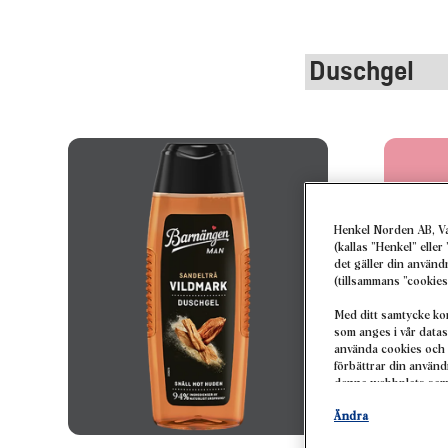
Henkel Norden AB, V
(kallas ”Henkel” elle
det gäller din använ
(tillsammans ”cookies
Med ditt samtycke ko
som anges i vår datas
använda cookies och 
förbättrar din använ
denna webbplats samt 
dina köp av våra prod
Ändra
profiler om dig som k
personanpassad markna