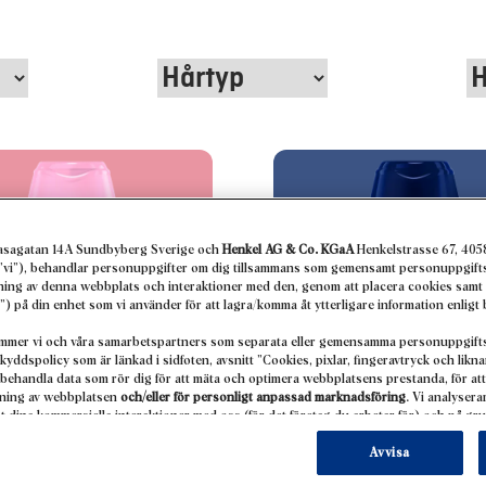
asagatan 14A Sundbyberg Sverige och
Henkel AG & Co. KGaA
Henkelstrasse 67, 405
r ”vi”), behandlar personuppgifter om dig tillsammans som gemensamt personuppgifts
dning av denna webbplats och interaktioner med den, genom att placera cookies samt
”) på din enhet som vi använder för att lagra/komma åt ytterligare information enlig
mmer vi och våra samarbetspartners som separata eller gemensamma personuppgifts
kyddspolicy som är länkad i sidfoten, avsnitt ”Cookies, pixlar, fingeravtryck och likn
behandla data som rör dig för att mäta och optimera webbplatsens prestanda, för att
dning av webbplatsen
och/eller för personligt anpassad marknadsföring
. Vi analyser
dina kommersiella interaktioner med oss (för det företag du arbetar för) och på gru
ukter på tredje parts webbplatser, underhålla vår information om affärsenheter och s
an berikas med data som erhållits från tredje part och andra webbplatser. Vi använde
Avvisa
dsföring, i synnerhet för att visa annonser som kan vara intressanta för dig (base