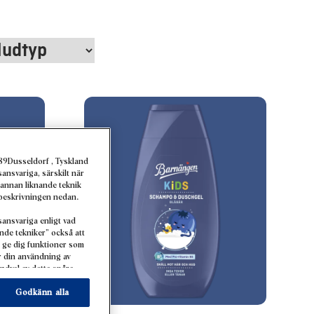
89Dusseldorf , Tyskland
ansvariga, särskilt när
 annan liknande teknik
t beskrivningen nedan.
ansvariga enligt vad
ande tekniker” också att
 ge dig funktioner som
ar din användning av
ndval av detta spåra
kapa individuella
r dessa profiler för
Godkänn alla
rat på exempelvis dina