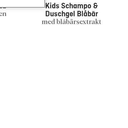
g eller ditt hushåll
ad
Kids Schampo &
Duschgel Blåbär
en
en (avsnittet ”Cookies,
med blåbärsextrakt
erkan genom att
cookies som används på
nglig genom att klicka
kies och tillåta dem för
av cookies samt
t cookies som är tekniskt