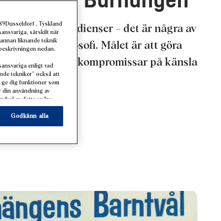
amtid med Barnängen
89Dusseldorf , Tyskland
 naturliga ingredienser – det är några av
ansvariga, särskilt när
 annan liknande teknik
hållbarhetsfilosofi. Målet är att göra
t beskrivningen nedan.
kter som varken kompromissar på känsla
ansvariga enligt vad
ande tekniker” också att
kter.
 ge dig funktioner som
ar din användning av
ndval av detta spåra
kapa individuella
r dessa profiler för
Godkänn alla
rat på exempelvis dina
g eller ditt hushåll
en (avsnittet ”Cookies,
erkan genom att
cookies som används på
nglig genom att klicka
kies och tillåta dem för
av cookies samt