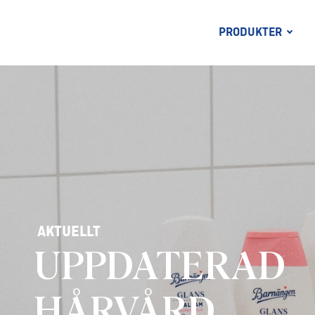
PRODUKTER
AKTUELLT
Ja tack till snälla
duschkrämer