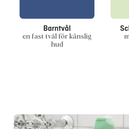
Barntvål
Sc
en fast tvål för känslig
m
hud