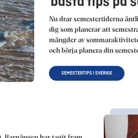
bästa tips på 
Nu drar semestertiderna äntli
dig som planerar att semestra 
mängder av sommaraktiviteter
och börja planera din semest
SEMESTERTIPS I SVERIGE
g. Barnängen har tagit fram