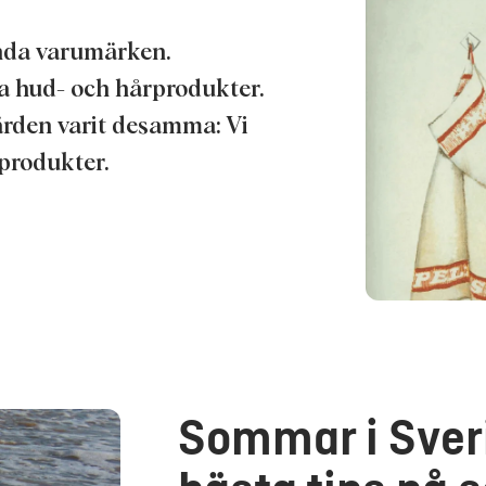
personuppgifter för alla ovan angivna ändamål. Om du klickar på ”Avvisa” används endas
lhandahålla denna webbplats.
ända varumärken.
a hud- och hårprodukter.
ärden varit desamma: Vi
 produkter.
Sommar i Sver