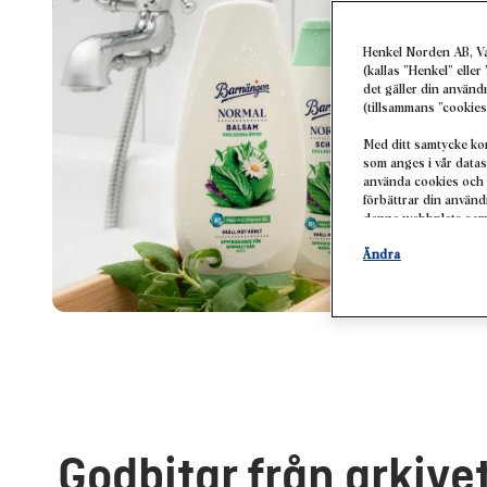
Henkel Norden AB, V
(kallas ”Henkel” elle
det gäller din använ
(tillsammans ”cookies
Med ditt samtycke ko
som anges i vår datas
använda cookies och 
förbättrar din använ
denna webbplats samt 
dina köp av våra prod
Ändra
profiler om dig som k
personanpassad markna
identifierade intress
samt för att mäta oc
Mer information om be
pixlar, fingeravtryck
inaktivera cookies p
denna webbplats, särs
på ”Ändra” nedan.
Godbitar från arkive
Om du klickar på ”Änd
ett eller flera av de