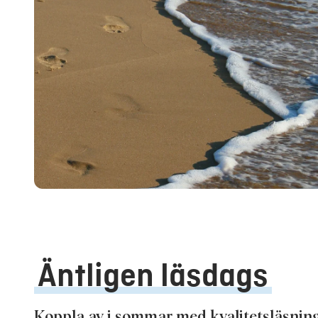
Äntligen läsdags
Koppla av i sommar med kvalitetsläsnin