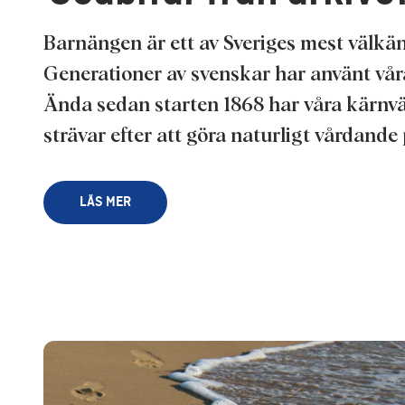
behandlingen av dina 
nödvändiga för att til
Barnängen är ett av Sveriges mest välk
Generationer av svenskar har använt vår
Ända sedan starten 1868 har våra kärnv
strävar efter att göra naturligt vårdande
LÄS MER