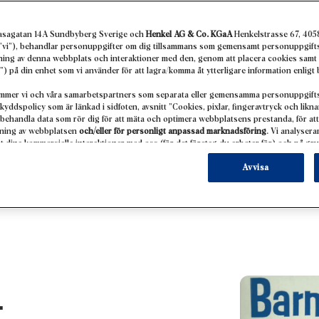
En hållbar fr
asagatan 14A Sundbyberg Sverige och
Henkel AG & Co. KGaA
Henkelstrasse 67, 405
Mer återvunnen plast och fler
r ”vi”), behandlar personuppgifter om dig tillsammans som gemensamt personuppgifts
dning av denna webbplats och interaktioner med den, genom att placera cookies samt
beståndsdelarna i Barnängens 
”) på din enhet som vi använder för att lagra/komma åt ytterligare information enlig
skillnad med hudvårdsprodu
mmer vi och våra samarbetspartners som separata eller gemensamma personuppgifts
kyddspolicy som är länkad i sidfoten, avsnitt ”Cookies, pixlar, fingeravtryck och likn
och med fortsatt milda produ
behandla data som rör dig för att mäta och optimera webbplatsens prestanda, för att
dning av webbplatsen
och/eller för personligt anpassad marknadsföring
. Vi analyser
dina kommersiella interaktioner med oss (för det företag du arbetar för) och på gru
ukter på tredje parts webbplatser, underhålla vår information om affärsenheter och s
LÄS MER
an berikas med data som erhållits från tredje part och andra webbplatser. Vi använde
Avvisa
dsföring, i synnerhet för att visa annonser som kan vara intressanta för dig (base
en) på denna webbplats och andra (tredje parts) medier via de enheter som tilldelats di
h optimera framgången för reklamkampanjer.
arbetningen av dina uppgifter hittar du i vår dataskyddspolicy som är länkad i sidfot
 och liknande tekniker”). Du kan när som helst återkalla ditt samtycke med framtida v
å vår webbplats under ”Cookies” i ”Cookieinställningar”. För mer information om de 
kilt lagringstiden, se den detaljerade informationen om varje cookie som finns tillgä
t
ra” kan du hitta mer information om behandlingen av dina uppgifter/användningen av coo
 syften som nämns ovan. Genom att klicka på ”Godkänn alla” godkänner du användningen 