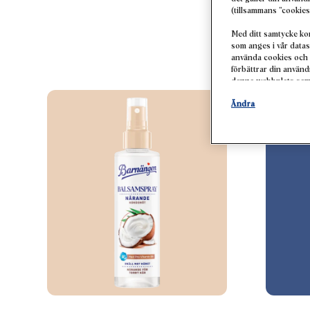
UP
(tillsammans ”cookies
Med ditt samtycke ko
som anges i vår datas
använda cookies och 
förbättrar din använ
denna webbplats samt 
dina köp av våra prod
Ändra
profiler om dig som k
personanpassad markna
identifierade intress
samt för att mäta oc
Mer information om be
pixlar, fingeravtryck
inaktivera cookies p
denna webbplats, särs
på ”Ändra” nedan.
Om du klickar på ”Änd
ett eller flera av de
behandlingen av dina 
nödvändiga för att til