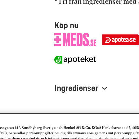
* Fri från ingredienser med
Köp nu
Ingredienser
asagatan 14A Sundbyberg Sverige och
Henkel AG & Co. KGaA
Henkelstrasse 67, 405
r ”vi”), behandlar personuppgifter om dig tillsammans som gemensamt personuppgifts
dning av denna webbplats och interaktioner med den, genom att placera cookies samt