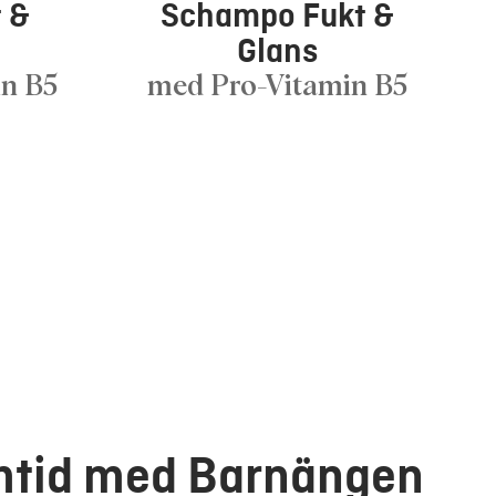
 &
Schampo Fukt &
Glans
n B5
med Pro-Vitamin B5
amtid med Barnängen