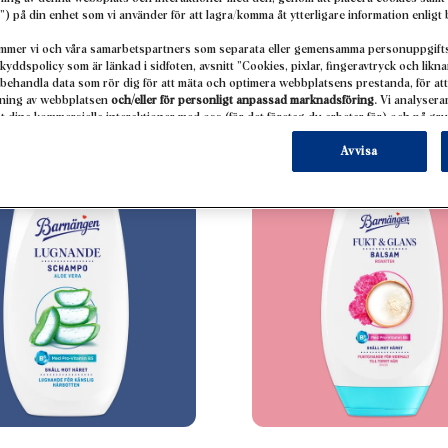
PTÄCK FLER PRODUK
”) på din enhet som vi använder för att lagra/komma åt ytterligare information enlig
mmer vi och våra samarbetspartners som separata eller gemensamma personuppgifts
kyddspolicy som är länkad i sidfoten, avsnitt ”Cookies, pixlar, fingeravtryck och likn
behandla data som rör dig för att mäta och optimera webbplatsens prestanda, för att
dning av webbplatsen
och/eller för personligt anpassad marknadsföring
. Vi analyser
dina kommersiella interaktioner med oss (för det företag du arbetar för) och på gru
ukter på tredje parts webbplatser, underhålla vår information om affärsenheter och s
an berikas med data som erhållits från tredje part och andra webbplatser. Vi använde
Avvisa
dsföring, i synnerhet för att visa annonser som kan vara intressanta för dig (base
en) på denna webbplats och andra (tredje parts) medier via de enheter som tilldelats di
h optimera framgången för reklamkampanjer.
arbetningen av dina uppgifter hittar du i vår dataskyddspolicy som är länkad i sidfot
 och liknande tekniker”). Du kan när som helst återkalla ditt samtycke med framtida v
å vår webbplats under ”Cookies” i ”Cookieinställningar”. För mer information om de 
kilt lagringstiden, se den detaljerade informationen om varje cookie som finns tillgä
ra” kan du hitta mer information om behandlingen av dina uppgifter/användningen av coo
 syften som nämns ovan. Genom att klicka på ”Godkänn alla” godkänner du användningen 
personuppgifter för alla ovan angivna ändamål. Om du klickar på ”Avvisa” används endas
lhandahålla denna webbplats.